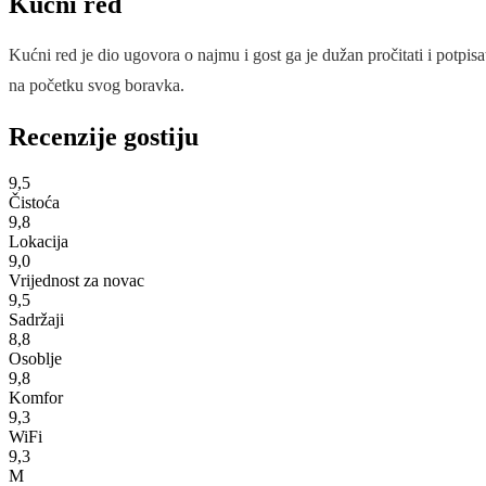
Kućni red
Kućni red je dio ugovora o najmu i gost ga je dužan pročitati i potpisa
na početku svog boravka.
Recenzije gostiju
9,5
Čistoća
9,8
Lokacija
9,0
Vrijednost za novac
9,5
Sadržaji
8,8
Osoblje
9,8
Komfor
9,3
WiFi
9,3
M