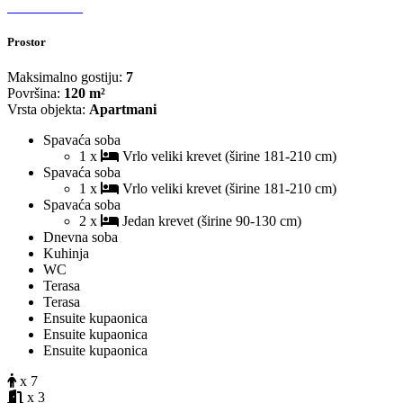
Prostor
Maksimalno gostiju:
7
Površina:
120 m²
Vrsta objekta:
Apartmani
Spavaća soba
1 x
Vrlo veliki krevet (širine 181-210 cm)
Spavaća soba
1 x
Vrlo veliki krevet (širine 181-210 cm)
Spavaća soba
2 x
Jedan krevet (širine 90-130 cm)
Dnevna soba
Kuhinja
WC
Terasa
Terasa
Ensuite kupaonica
Ensuite kupaonica
Ensuite kupaonica
x 7
x 3