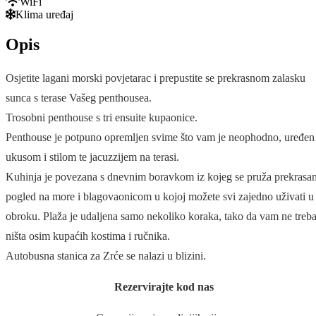
WiFi
Klima uređaj
Opis
Osjetite lagani morski povjetarac i prepustite se prekrasnom zalasku
sunca s terase Vašeg penthousea.
Trosobni penthouse s tri ensuite kupaonice.
Penthouse je potpuno opremljen svime što vam je neophodno, uređen
ukusom i stilom te jacuzzijem na terasi.
Kuhinja je povezana s dnevnim boravkom iz kojeg se pruža prekrasa
pogled na more i blagovaonicom u kojoj možete svi zajedno uživati ​​u
obroku. Plaža je udaljena samo nekoliko koraka, tako da vam ne treb
ništa osim kupaćih kostima i ručnika.
Autobusna stanica za Zrće se nalazi u blizini.
Rezervirajte kod nas