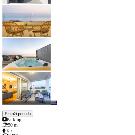
+9
Prikaži ponudu
Parking
50 m
x 7