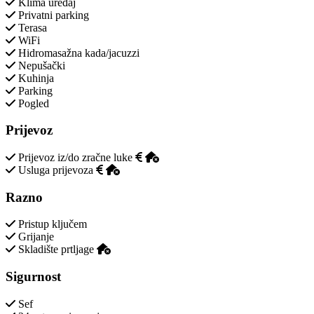
Klima uređaj
Privatni parking
Terasa
WiFi
Hidromasažna kada/jacuzzi
Nepušački
Kuhinja
Parking
Pogled
Prijevoz
Prijevoz iz/do zračne luke
Usluga prijevoza
Razno
Pristup ključem
Grijanje
Skladište prtljage
Sigurnost
Sef