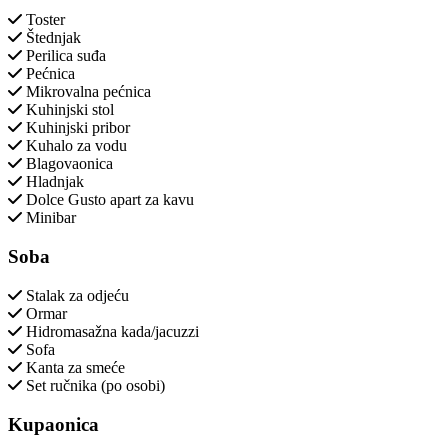
Toster
Štednjak
Perilica suđa
Pećnica
Mikrovalna pećnica
Kuhinjski stol
Kuhinjski pribor
Kuhalo za vodu
Blagovaonica
Hladnjak
Dolce Gusto apart za kavu
Minibar
Soba
Stalak za odjeću
Ormar
Hidromasažna kada/jacuzzi
Sofa
Kanta za smeće
Set ručnika (po osobi)
Kupaonica