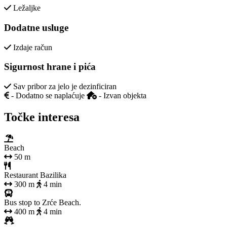
Ležaljke
Dodatne usluge
Izdaje račun
Sigurnost hrane i pića
Sav pribor za jelo je dezinficiran
- Dodatno se naplaćuje
- Izvan objekta
Točke interesa
Beach
50 m
Restaurant Bazilika
300 m
4 min
Bus stop to Zrće Beach.
400 m
4 min