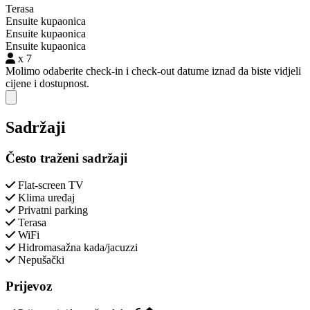
Terasa
Ensuite kupaonica
Ensuite kupaonica
Ensuite kupaonica
x 7
Molimo odaberite check-in i check-out datume iznad da biste vidjeli
cijene i dostupnost.
Close modal
Sadržaji
Često traženi sadržaji
Flat-screen TV
Klima uređaj
Privatni parking
Terasa
WiFi
Hidromasažna kada/jacuzzi
Nepušački
Prijevoz