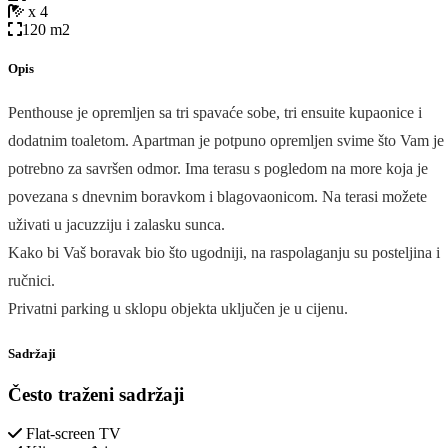
x 4
120 m2
Opis
Penthouse je opremljen sa tri spavaće sobe, tri ensuite kupaonice i
dodatnim toaletom. Apartman je potpuno opremljen svime što Vam je
potrebno za savršen odmor. Ima terasu s pogledom na more koja je
povezana s dnevnim boravkom i blagovaonicom. Na terasi možete
uživati u jacuzziju i zalasku sunca.
Kako bi Vaš boravak bio što ugodniji, na raspolaganju su posteljina i
ručnici.
Privatni parking u sklopu objekta uključen je u cijenu.
Sadržaji
Često traženi sadržaji
Flat-screen TV