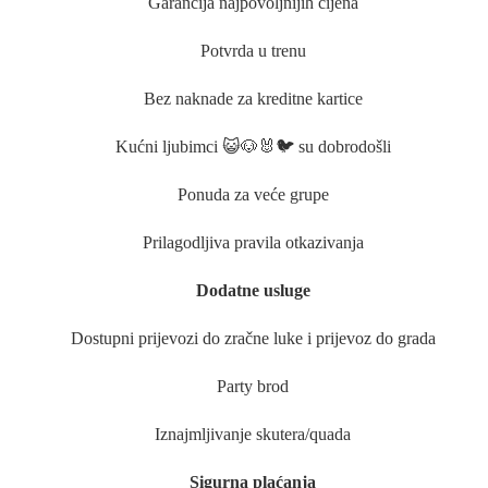
Garancija najpovoljnijih cijena
Potvrda u trenu
Bez naknade za kreditne kartice
Kućni ljubimci 😺🐶🐰🐦 su dobrodošli
Ponuda za veće grupe
Prilagodljiva pravila otkazivanja
Dodatne usluge
Dostupni prijevozi do zračne luke i prijevoz do grada
Party brod
Iznajmljivanje skutera/quada
Sigurna plaćanja