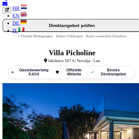
HR
EN
DE
Direktangebot prüfen
IT
✓ Flexible Bedingungen · Sichere Zahlungen · Keine versteckten Gebühren
Villa Picholine
Jakišnica 347 A | Novalja - Lun
Gästebewertung
Offizielle
Bestes
⭐
·
🛡
·
✓
9.4/10
Website
Direktangebot