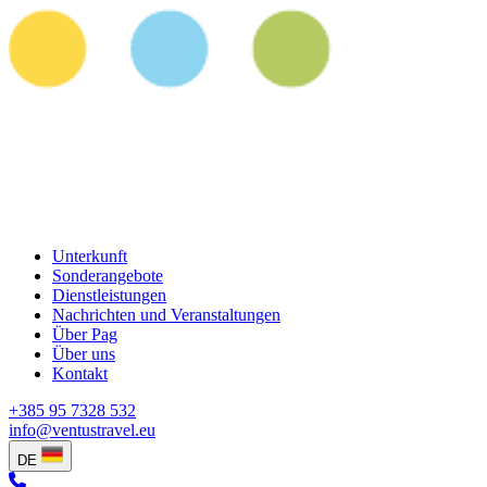
Unterkunft
Sonderangebote
Dienstleistungen
Nachrichten und Veranstaltungen
Über Pag
Über uns
Kontakt
+385 95 7328 532
info@ventustravel.eu
DE