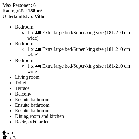
Max Personen:
6
Raumgröße:
158 m²
Unterkunftstyp:
Villa
Bedroom
1 x
Extra large bed/Super-king size (181-210 cm
wide)
Bedroom
1 x
Extra large bed/Super-king size (181-210 cm
wide)
Bedroom
1 x
Extra large bed/Super-king size (181-210 cm
wide)
Living room
Toilet
Terrace
Balcony
Ensuite bathroom
Ensuite bathroom
Ensuite bathroom
Dining room and kitchen
Backyard/Garden
x 6
x 3