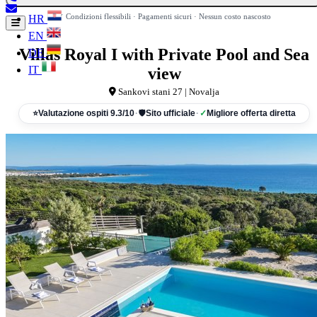
HR
✓ Condizioni flessibili · Pagamenti sicuri · Nessun costo nascosto
EN
Villas Royal I with Private Pool and Sea
DE
IT
view
Sankovi stani 27 | Novalja
⭐
Valutazione ospiti 9.3/10
·
🛡
Sito ufficiale
·
✓
Migliore offerta diretta