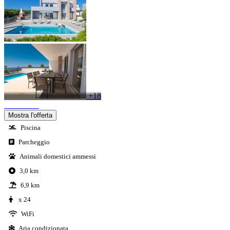
+18
Mostra l'offerta
Piscina
Parcheggio
Animali domestici ammessi
3,0 km
6,9 km
x 24
WiFi
Aria condizionata