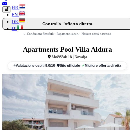
HR
EN
DE
Controlla l’offerta diretta
IT
✓ Condizioni flessibili · Pagamenti sicuri · Nessun costo nascosto
Apartments Pool Villa Aldura
Močišćak 18 | Novalja
⭐
Valutazione ospiti 9.0/10
·
🛡
Sito ufficiale
·
✓
Migliore offerta diretta