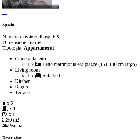
+5
Spazio
Numero massimo di ospiti:
5
Dimensione:
50 m²
Tipologia:
Appartamenti
Camera da letto
1 x
Letto matrimoniale/2 piazze (151-180 cm largo)
Living room
1 x
Sofa bed
Kitchen
Bagno
Terrace
x 5
x 1
x 1
50 m2
Piscina
Descrizioni