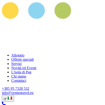
Alloggio
Offerte speciali
Servizi
Novità ed Eventi
L'isola di Pag
Chi siamo
Contattaci
+385 95 7328 532
info@ventustravel.eu
IT