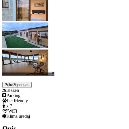
+5
Prikaži ponudu
Bazen
Parking
Pet friendly
x 7
WiFi
Klima uređaj
Opis