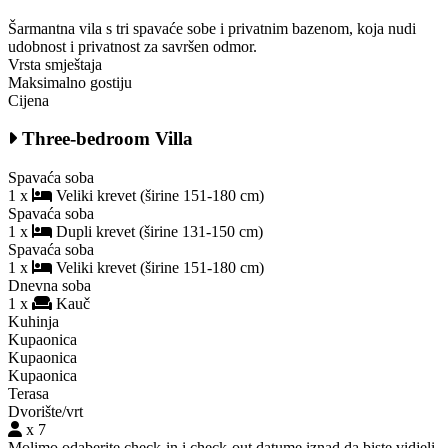
Šarmantna vila s tri spavaće sobe i privatnim bazenom, koja nudi
udobnost i privatnost za savršen odmor.
Vrsta smještaja
Maksimalno gostiju
Cijena
Three-bedroom Villa
Spavaća soba
1 x
Veliki krevet (širine 151-180 cm)
Spavaća soba
1 x
Dupli krevet (širine 131-150 cm)
Spavaća soba
1 x
Veliki krevet (širine 151-180 cm)
Dnevna soba
1 x
Kauč
Kuhinja
Kupaonica
Kupaonica
Kupaonica
Terasa
Dvorište/vrt
x 7
Molimo odaberite check-in i check-out datume iznad da biste vidjeli