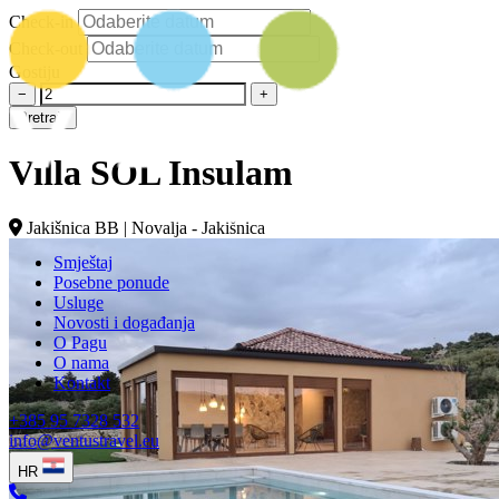
Check-in
Check-out
Gostiju
−
+
Pretraži
Villa SOL Insulam
Jakišnica BB | Novalja - Jakišnica
Smještaj
Posebne ponude
Usluge
Novosti i događanja
O Pagu
O nama
Kontakt
+385 95 7328 532
info@ventustravel.eu
HR