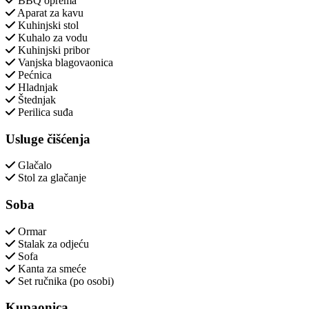
BBQ oprema
Aparat za kavu
Kuhinjski stol
Kuhalo za vodu
Kuhinjski pribor
Vanjska blagovaonica
Pećnica
Hladnjak
Štednjak
Perilica suđa
Usluge čišćenja
Glačalo
Stol za glačanje
Soba
Ormar
Stalak za odjeću
Sofa
Kanta za smeće
Set ručnika (po osobi)
Kupaonica