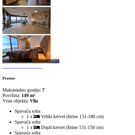
+34
Prostor
Maksimalno gostiju:
7
Površina:
149 m²
Vrsta objekta:
Vila
Spavaća soba
1 x
Veliki krevet (širine 151-180 cm)
Spavaća soba
1 x
Dupli krevet (širine 131-150 cm)
Spavaća soba