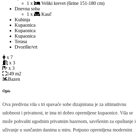
1 x
Veliki krevet (širine 151-180 cm)
Dnevna soba
1 x
Kauč
Kuhinja
Kupaonica
Kupaonica
Kupaonica
Terasa
Dvorište/vrt
x 7
x 3
x 3
149 m2
Bazen
Opis
Ova predivna vila s tri spavaće sobe dizajnirana je za ultimativnu
udobnost i privatnost, te ima tri dobro opremljene kupaonice. Vila se
može pohvaliti ugodnim privatnim bazenom, savršenim za opuštanje i
uživanje u sunčanim danima u miru. Potpuno opremljena modernim