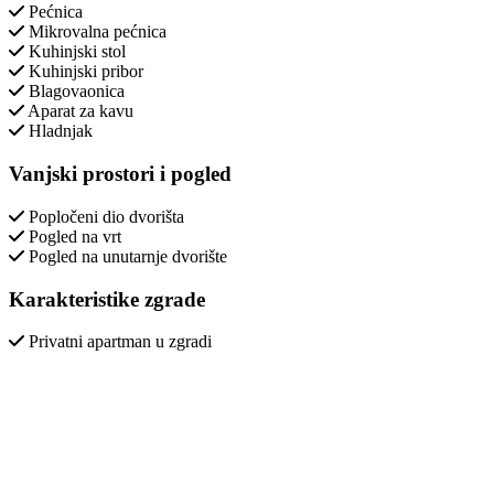
Pećnica
Mikrovalna pećnica
Kuhinjski stol
Kuhinjski pribor
Blagovaonica
Aparat za kavu
Hladnjak
Vanjski prostori i pogled
Popločeni dio dvorišta
Pogled na vrt
Pogled na unutarnje dvorište
Karakteristike zgrade
Privatni apartman u zgradi
Soba
Sofa
Stol
- Dodatno se naplaćuje
- Izvan objekta