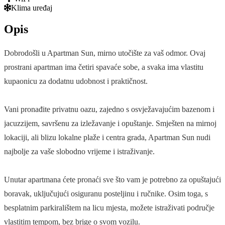
Klima uređaj
Opis
Dobrodošli u Apartman Sun, mirno utočište za vaš odmor. Ovaj
prostrani apartman ima četiri spavaće sobe, a svaka ima vlastitu
kupaonicu za dodatnu udobnost i praktičnost.
Vani pronađite privatnu oazu, zajedno s osvježavajućim bazenom i
jacuzzijem, savršenu za izležavanje i opuštanje. Smješten na mirnoj
lokaciji, ali blizu lokalne plaže i centra grada, Apartman Sun nudi
najbolje za vaše slobodno vrijeme i istraživanje.
Unutar apartmana ćete pronaći sve što vam je potrebno za opuštajući
boravak, uključujući osiguranu posteljinu i ručnike. Osim toga, s
besplatnim parkiralištem na licu mjesta, možete istraživati ​​područje
vlastitim tempom, bez brige o svom vozilu.