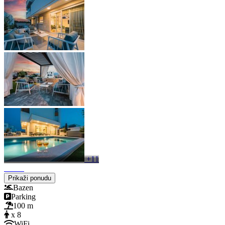
+11
Prikaži ponudu
Bazen
Parking
100 m
x 8
WiFi