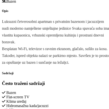
Bazen
Opis
Luksuzni četverosobni apartman s privatnim bazenom i jacuzzijem
nudi moderno namještene smještajne jedinice Svaka spavaća soba im
vlastitu kupaonicu, vrhunski opremljenu kuhinju i prostrani dnevni
boravak.
Besplatan Wi-Fi, televizor s ravnim ekranom, glačalo, sušilo za kosu.
Također, ispred objekta nalazi se parkirno mjesto. Savršen je to prosto
za opuštanje uz bazen i sunčanje na ležaljci.
Sadržaji
Često traženi sadržaji
Bazen
Flat-screen TV
Klima uređaj
Hidromasažna kada/jacuzzi