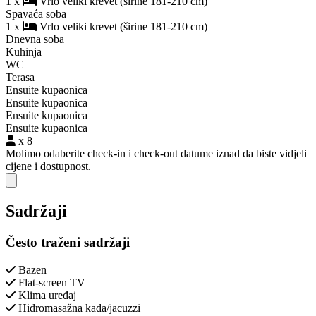
1 x
Vrlo veliki krevet (širine 181-210 cm)
Spavaća soba
1 x
Vrlo veliki krevet (širine 181-210 cm)
Dnevna soba
Kuhinja
WC
Terasa
Ensuite kupaonica
Ensuite kupaonica
Ensuite kupaonica
Ensuite kupaonica
x 8
Molimo odaberite check-in i check-out datume iznad da biste vidjeli
cijene i dostupnost.
Close modal
Sadržaji
Često traženi sadržaji
Bazen
Flat-screen TV
Klima uređaj
Hidromasažna kada/jacuzzi