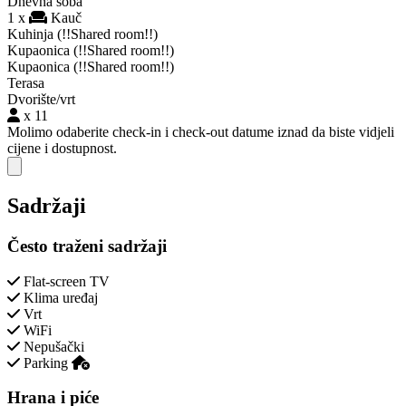
Dnevna soba
1 x
Kauč
Kuhinja
(!!Shared room!!)
Kupaonica
(!!Shared room!!)
Kupaonica
(!!Shared room!!)
Terasa
Dvorište/vrt
x 11
Molimo odaberite check-in i check-out datume iznad da biste vidjeli
cijene i dostupnost.
Close modal
Sadržaji
Često traženi sadržaji
Flat-screen TV
Klima uređaj
Vrt
WiFi
Nepušački
Parking
Hrana i piće