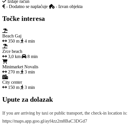
Izdaje račun
- Dodatno se naplaćuje
- Izvan objekta
Točke interesa
Beach Gaj
350 m
4 min
Zrce beach
3,0 km
8 min
Minimarket Novalis
270 m
3 min
City center
150 m
3 min
Upute za dolazak
If you are arriving by taxi or public transport, the check-in location is:
https://maps.app.goo.gl/ayf4zz2m8BaC3DGd7