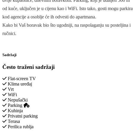
dvije kupaonice, dnevnim boravkom. Parking, koji je udaljen 500 m
od kuće, uključen je u cijenu kao i WiFi. Isto tako, gosti mogu parkira
kod agencije a osoblje će ih odvesti do apartmana.
Kako bi Vaš boravak bio što ugodniji, na raspolaganju su posteljina i
ručnici.
Sadržaji
Često traženi sadržaji
Flat-screen TV
Klima uređaj
Vrt
WiFi
Nepušački
Parking
Kuhinja
Privatni parking
Terasa
Perilica rublja