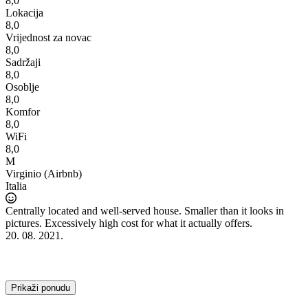
8,0
Lokacija
8,0
Vrijednost za novac
8,0
Sadržaji
8,0
Osoblje
8,0
Komfor
8,0
WiFi
8,0
M
Virginio (Airbnb)
Italia
Centrally located and well-served house. Smaller than it looks in
pictures. Excessively high cost for what it actually offers.
20. 08. 2021.
Prikaži ponudu