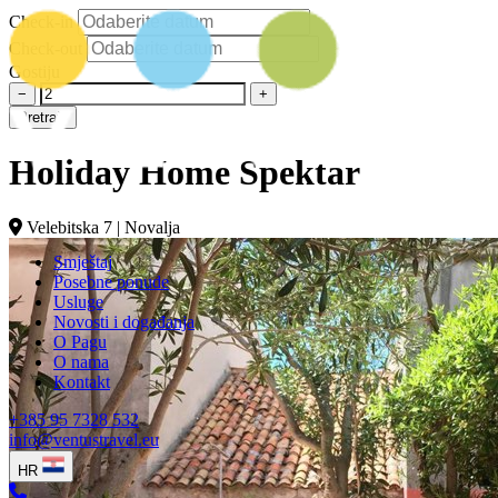
Check-in
Check-out
Gostiju
−
+
Pretraži
Holiday Home Spektar
Velebitska 7 | Novalja
Smještaj
Posebne ponude
Usluge
Novosti i događanja
O Pagu
O nama
Kontakt
+385 95 7328 532
info@ventustravel.eu
HR