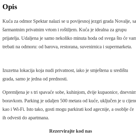
Opis
Kuća za odmor Spektar nalazi se u povijesnoj jezgri grada Novalje, s
šarmantnim privatnim vrtom i roštiljem. Kuća je idealna za grupu
prijatelja. Udaljena je samo nekoliko minuta hoda od svega što će va
trebati na odmoru: od barova, restorana, suvenirnica i supermarketa.
Izuzetna lokacija koja nudi privatnost, iako je smještena u središtu
grada, samo je jedna od prednosti.
Opremljena je s tri spavaće sobe, kuhinjom, dvije kupaonice, dnevni
boravkom. Parking je udaljen 500 metara od kuće, uključen je u cijen
kao i Wi-Fi. Isto tako, gosti mogu parkirati kod agecnije, a osoblje će
ih odvesti do apartmana.
Rezervirajte kod nas