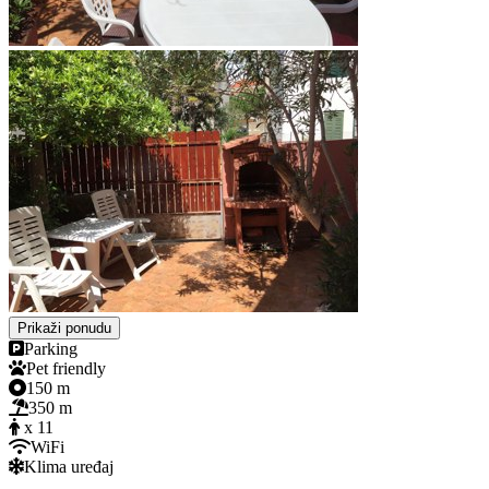
Prikaži ponudu
Parking
Pet friendly
150 m
350 m
x 11
WiFi
Klima uređaj