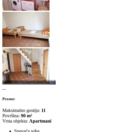
+4
Prostor
Maksimalno gostiju:
11
Površina:
90 m²
Vrsta objekta:
Apartmani
Spavaća soba