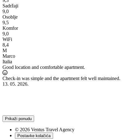
9,3
Sadržaji
9,0
Osoblje
9,5
Komfor
9,0
WiFi
8,4
M
Marco
Italia
Good location and comfortable apartment.
he
Check-in was simple and the apartment felt well maintained.
e
13. 05. 2026.
Prikaži ponudu
© 2026 Ventus Travel Agency
Postavke kolačića