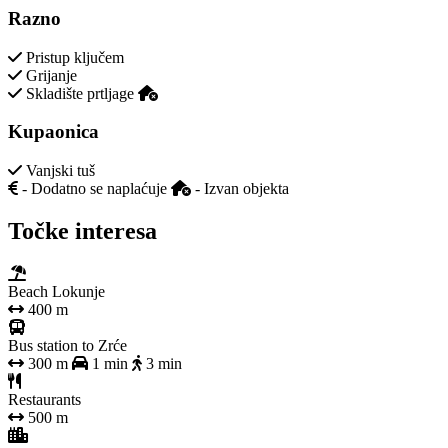
Razno
Pristup ključem
Grijanje
Skladište prtljage
Kupaonica
Vanjski tuš
- Dodatno se naplaćuje
- Izvan objekta
Točke interesa
Beach Lokunje
400 m
Bus station to Zrće
300 m
1 min
3 min
Restaurants
500 m