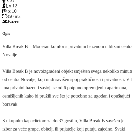
x 37
x 12
x 10
350 m2
Bazen
Opis
Villa Break B – Moderan komfor s privatnim bazenom u blizini centr
Novalje
Villa Break B je novoizgrađeni objekt smješten svega nekoliko minut
od centra Novalje, koji nudi savršen spoj praktičnosti i privatnosti. Vil
ima privatni bazen i sastoji se od 6 potpuno opremljenih apartmana,
osmišljenih kako bi pružili sve što je potrebno za ugodan i opuštajući
boravak.
S ukupnim kapacitetom za do 37 gostiju, Villa Break B savršen je
izbor za veće grupe, obitelji ili prijatelje koji putuju zajedno. Svaki