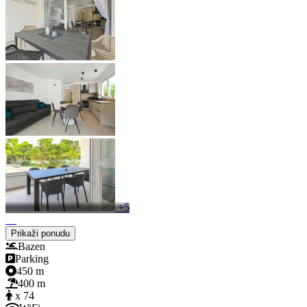
+5
Prikaži ponudu
Bazen
Parking
450 m
400 m
x 74