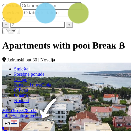
Check-in
Check-out
Gostiju
−
+
Pretraži
Apartments with pool Break B
Jadranski put 30 | Novalja
Smještaj
Posebne ponude
Usluge
Novosti i događanja
O Pagu
O nama
Kontakt
+385 95 7328 532
info@ventustravel.eu
HR