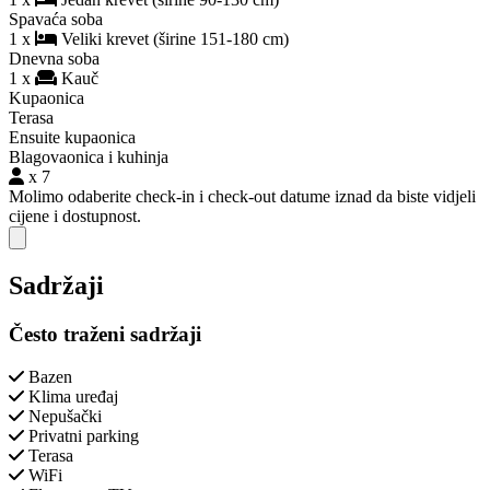
Spavaća soba
1 x
Veliki krevet (širine 151-180 cm)
Dnevna soba
1 x
Kauč
Kupaonica
Terasa
Ensuite kupaonica
Blagovaonica i kuhinja
x 7
Molimo odaberite check-in i check-out datume iznad da biste vidjeli
cijene i dostupnost.
Close modal
Sadržaji
Često traženi sadržaji
Bazen
Klima uređaj
Nepušački
Privatni parking
Terasa
WiFi