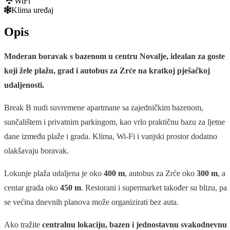
WiFi
Klima uređaj
Opis
Moderan boravak s bazenom u centru Novalje, idealan za goste
koji žele plažu, grad i autobus za Zrće na kratkoj pješačkoj
udaljenosti.
Break B nudi suvremene apartmane sa zajedničkim bazenom,
sunčalištem i privatnim parkingom, kao vrlo praktičnu bazu za ljetne
dane između plaže i grada. Klima, Wi-Fi i vanjski prostor dodatno
olakšavaju boravak.
Lokunje plaža udaljena je oko
400 m
, autobus za Zrće oko
300 m
, a
centar grada oko
450 m
. Restorani i supermarket također su blizu, pa
se većina dnevnih planova može organizirati bez auta.
Ako tražite
centralnu lokaciju, bazen i jednostavnu svakodnevnu