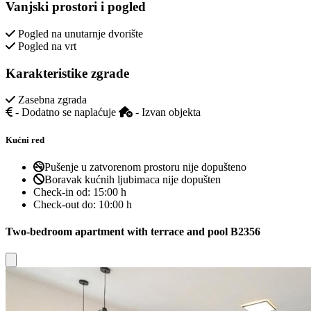
Vanjski prostori i pogled
Pogled na unutarnje dvorište
Pogled na vrt
Karakteristike zgrade
Zasebna zgrada
- Dodatno se naplaćuje
- Izvan objekta
Kućni red
Pušenje u zatvorenom prostoru nije dopušteno
Boravak kućnih ljubimaca nije dopušten
Check-in od:
15:00 h
Check-out do:
10:00 h
Two-bedroom apartment with terrace and pool B2356
Close modal