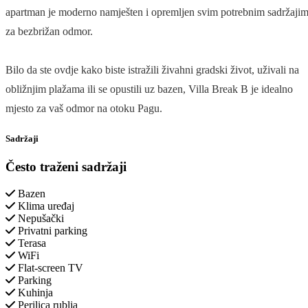
apartman je moderno namješten i opremljen svim potrebnim sadržaji
za bezbrižan odmor.
Bilo da ste ovdje kako biste istražili živahni gradski život, uživali na
obližnjim plažama ili se opustili uz bazen, Villa Break B je idealno
mjesto za vaš odmor na otoku Pagu.
Sadržaji
Često traženi sadržaji
Bazen
Klima uređaj
Nepušački
Privatni parking
Terasa
WiFi
Flat-screen TV
Parking
Kuhinja
Perilica rublja