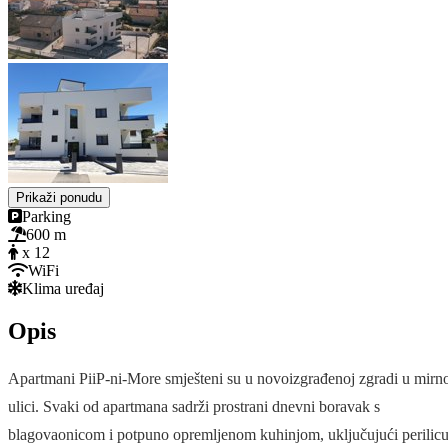
Prikaži ponudu
Parking
600 m
x 12
WiFi
Klima uređaj
Opis
Apartmani PiiP-ni-More smješteni su u novoizgrađenoj zgradi u mirn
ulici. Svaki od apartmana sadrži prostrani dnevni boravak s
blagovaonicom i potpuno opremljenom kuhinjom, uključujući perilic