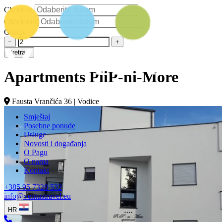
Check-in
Check-out
Gostiju
−
+
Pretraži
Apartments PiiP-ni-More
Fausta Vrančića 36 | Vodice
Smještaj
Posebne ponude
Usluge
Novosti i događanja
O Pagu
O nama
Kontakt
+385 95 7328 532
info@ventustravel.eu
HR