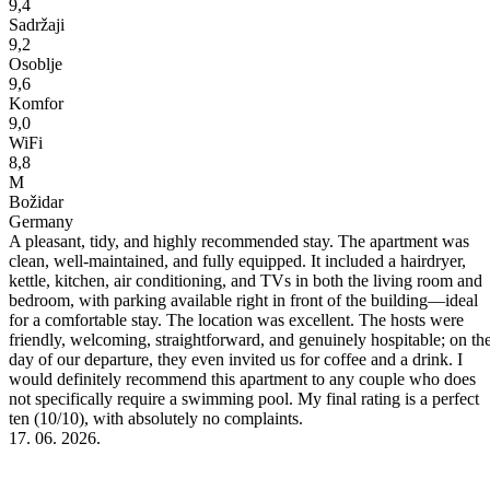
9,4
Sadržaji
9,2
Osoblje
9,6
Komfor
9,0
WiFi
8,8
M
Božidar
Germany
n
A pleasant, tidy, and highly recommended stay. The apartment was
clean, well-maintained, and fully equipped. It included a hairdryer,
I
kettle, kitchen, air conditioning, and TVs in both the living room and
bedroom, with parking available right in front of the building—ideal
for a comfortable stay. The location was excellent. The hosts were
friendly, welcoming, straightforward, and genuinely hospitable; on th
day of our departure, they even invited us for coffee and a drink. I
would definitely recommend this apartment to any couple who does
not specifically require a swimming pool. My final rating is a perfect
ten (10/10), with absolutely no complaints.
17. 06. 2026.