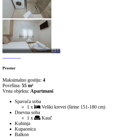
+16
Prostor
Maksimalno gostiju:
4
Površina:
55 m²
Vrsta objekta:
Apartmani
Spavaća soba
1 x
Veliki krevet (širine 151-180 cm)
Dnevna soba
1 x
Kauč
Kuhinja
Kupaonica
Balkon