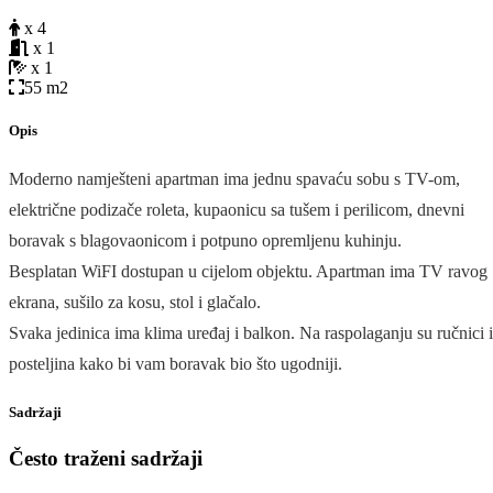
x 4
x 1
x 1
55 m2
Opis
Moderno namješteni apartman ima jednu spavaću sobu s TV-om,
električne podizače roleta, kupaonicu sa tušem i perilicom, dnevni
boravak s blagovaonicom i potpuno opremljenu kuhinju.
Besplatan WiFI dostupan u cijelom objektu. Apartman ima TV ravog
ekrana, sušilo za kosu, stol i glačalo.
Svaka jedinica ima klima uređaj i balkon. Na raspolaganju su ručnici i
posteljina kako bi vam boravak bio što ugodniji.
Sadržaji
Često traženi sadržaji