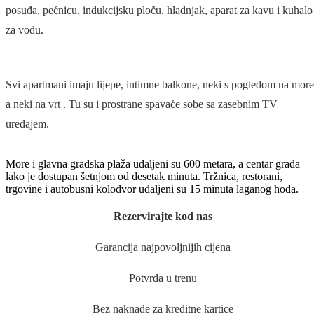
posuđa, pećnicu, indukcijsku ploču, hladnjak, aparat za kavu i kuhalo
za vodu.
Svi apartmani imaju lijepe, intimne balkone, neki s pogledom na more
a neki na vrt . Tu su i prostrane spavaće sobe sa zasebnim TV
uređajem.
More i glavna gradska plaža udaljeni su 600 metara, a centar grada
lako je dostupan šetnjom od desetak minuta. Tržnica, restorani,
trgovine i autobusni kolodvor udaljeni su 15 minuta laganog hoda.
Rezervirajte kod nas
Garancija najpovoljnijih cijena
Potvrda u trenu
Bez naknade za kreditne kartice