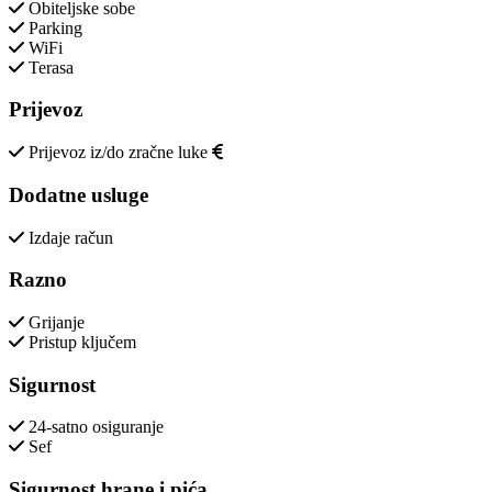
Obiteljske sobe
Parking
WiFi
Terasa
Prijevoz
Prijevoz iz/do zračne luke
Dodatne usluge
Izdaje račun
Razno
Grijanje
Pristup ključem
Sigurnost
24-satno osiguranje
Sef
Sigurnost hrane i pića