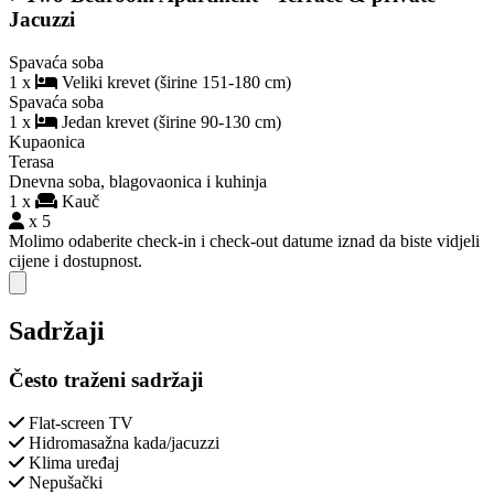
Jacuzzi
Spavaća soba
1 x
Veliki krevet (širine 151-180 cm)
Spavaća soba
1 x
Jedan krevet (širine 90-130 cm)
Kupaonica
Terasa
Dnevna soba, blagovaonica i kuhinja
1 x
Kauč
x 5
Molimo odaberite check-in i check-out datume iznad da biste vidjeli
cijene i dostupnost.
Close modal
Sadržaji
Često traženi sadržaji
Flat-screen TV
Hidromasažna kada/jacuzzi
Klima uređaj
Nepušački