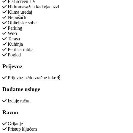
Flat-screen TV
Hidromasažna kada/jacuzzi
Klima uređaj
Nepušački
Obiteljske sobe
Parking
WiFi
Terasa
Kuhinja
Perilica rublja
Pogled
Prijevoz
Prijevoz iz/do zračne luke
Dodatne usluge
Izdaje račun
Razno
Grijanje
Pristup ključem