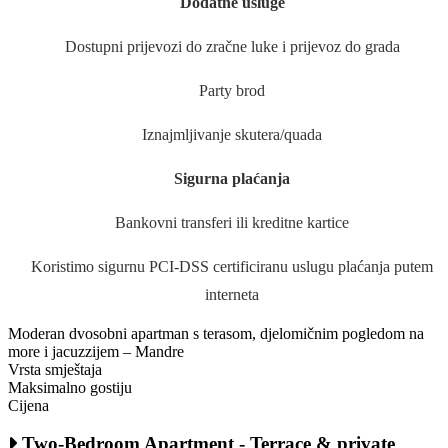
Dodatne usluge
Dostupni prijevozi do zračne luke i prijevoz do grada
Party brod
Iznajmljivanje skutera/quada
Sigurna plaćanja
Bankovni transferi ili kreditne kartice
Koristimo sigurnu PCI-DSS certificiranu uslugu plaćanja putem
interneta
Moderan dvosobni apartman s terasom, djelomičnim pogledom na
more i jacuzzijem – Mandre
Vrsta smještaja
Maksimalno gostiju
Cijena
Two-Bedroom Apartment - Terrace & private