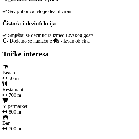
Sav pribor za jelo je dezinficiran
Čistoća i dezinfekcija
Smještaj se dezinficira između svakog gosta
- Dodatno se naplaćuje
- Izvan objekta
Točke interesa
Beach
50 m
Restaurant
700 m
Supermarket
800 m
Bar
700 m