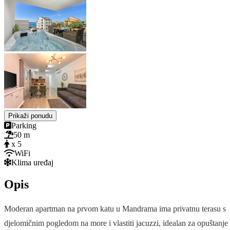
Prikaži ponudu
Parking
50 m
x 5
WiFi
Klima uređaj
Opis
Moderan apartman na prvom katu u Mandrama ima privatnu terasu s
djelomičnim pogledom na more i vlastiti jacuzzi, idealan za opuštanje