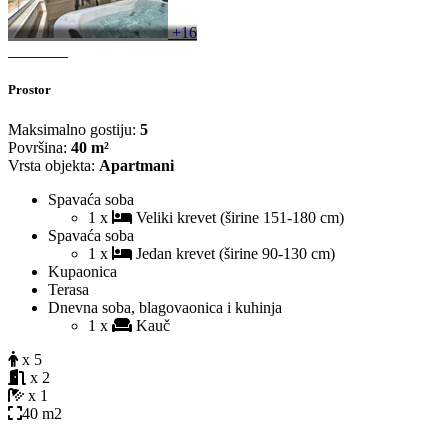
+16
Prostor
Maksimalno gostiju:
5
Površina:
40 m²
Vrsta objekta:
Apartmani
Spavaća soba
1 x
Veliki krevet (širine 151-180 cm)
Spavaća soba
1 x
Jedan krevet (širine 90-130 cm)
Kupaonica
Terasa
Dnevna soba, blagovaonica i kuhinja
1 x
Kauč
x 5
x 2
x 1
40 m2