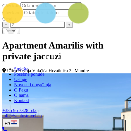
Check-in
Check-out
Gostiju
−
+
Pretraži
Apartment Amarilis with
private jaccuzi
Smještaj
Ulica Hrvoja Vukčića Hrvatinića 2 | Mandre
Posebne ponude
Usluge
Novosti i događanja
O Pagu
O nama
Kontakt
+385 95 7328 532
info@ventustravel.eu
HR