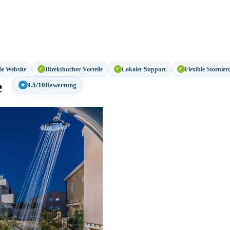
lle Website
Direktbucher-Vorteile
Lokaler Support
Flexible Stornier
✓
✓
✓
e
9.5/10
Bewertung
★