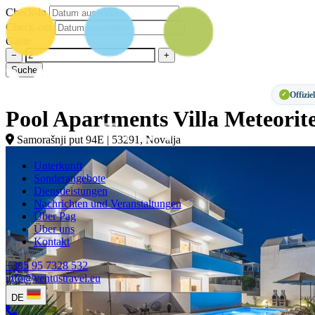
Check-in
Check-out
Gäste
−
+
Suche
Offizie
✓
Pool Apartments Villa Meteorit
Samorašnji put 94E | 53291, Novalja
Unterkunft
Sonderangebote
Dienstleistungen
Nachrichten und Veranstaltungen
Über Pag
Über uns
Kontakt
+385 95 7328 532
info@ventustravel.eu
DE