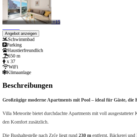
+15
Angebot anzeigen
Schwimmbad
Parking
Haustierfreundlich
650 m
x 37
WiFi
Klimaanlage
Beschreibungen
Großzügige moderne Apartments mit Pool – ideal für Gäste, die
Villa Meteorite bietet durchdachte Apartments mit voll ausgestatt
den Komfort zusätzlich.
Die Bushaltestelle nach Zrće liegt rund
230 m
entfernt, Bäckerei und