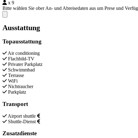
x 9
Bitte wählen Sie ober An- und Abreisedaten aus um Prese und Verfü
Close modal
Ausstattung
Topausstattung
Air conditioning
Flachbild-TV
Privater Parkplatz
Schwimmbad
Terrasse
WiFi
Nichtraucher
Parkplatz
Transport
Airport shuttle
Shuttle-Dienst
Zusatzdienste