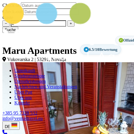
Check-in
Check-out
Gäste
−
+
Suche
Offizie
✓
Maru Apartments
6.5/10
Bewertung
★
Vukovarska 2 | 53291, Novalja
Unterkunft
Sonderangebote
Dienstleistungen
Nachrichten und Veranstaltungen
Über Pag
Über uns
Kontakt
+385 95 7328 532
info@ventustravel.eu
DE