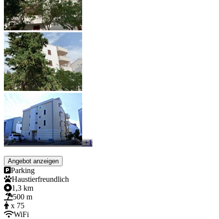
+1
Angebot anzeigen
Parking
Haustierfreundlich
1,3 km
500 m
x 75
WiFi