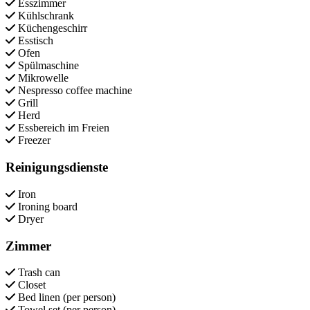
Esszimmer
Kühlschrank
Küchengeschirr
Esstisch
Ofen
Spülmaschine
Mikrowelle
Nespresso coffee machine
Grill
Herd
Essbereich im Freien
Freezer
Reinigungsdienste
Iron
Ironing board
Dryer
Zimmer
Trash can
Closet
Bed linen (per person)
Towel set (per person)