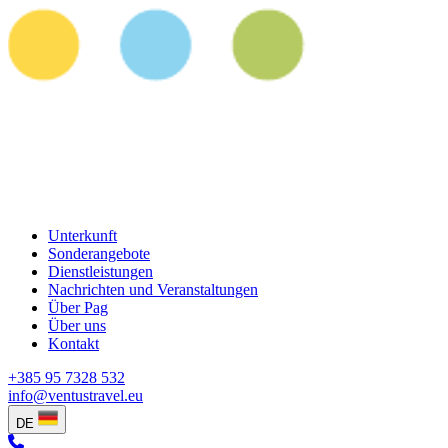
Unterkunft
Sonderangebote
Dienstleistungen
Nachrichten und Veranstaltungen
Über Pag
Über uns
Kontakt
+385 95 7328 532
info@ventustravel.eu
DE