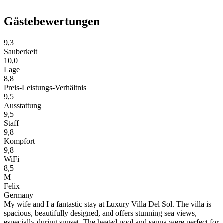
Gästebewertungen
9,3
Sauberkeit
10,0
Lage
8,8
Preis-Leistungs-Verhältnis
9,5
Ausstattung
9,5
Staff
9,8
Kompfort
9,8
WiFi
8,5
M
Felix
Germany
My wife and I a fantastic stay at Luxury Villa Del Sol. The villa is
spacious, beautifully designed, and offers stunning sea views,
especially during sunset. The heated pool and sauna were perfect for