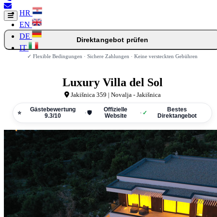
HR
EN
DE
Direktangebot prüfen
IT
✓ Flexible Bedingungen · Sichere Zahlungen · Keine versteckten Gebühren
Luxury Villa del Sol
Jakišnica 359 | Novalja - Jakišnica
Gästebewertung
Offizielle
Bestes
⭐
·
🛡
·
✓
9.3/10
Website
Direktangebot