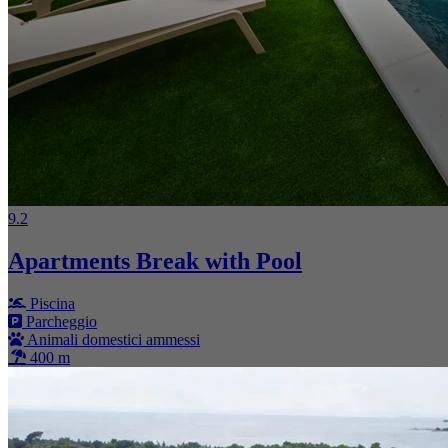
9.2
Apartments Break with Pool
Piscina
Parcheggio
Animali domestici ammessi
400 m