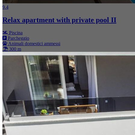
9.4
Relax apartment with private pool II
Piscina
Parcheggio
Animali domestici ammessi
300 m