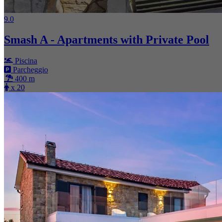
9.0
Smash A - Apartments with Private Pool
Piscina
Parcheggio
400 m
x 20