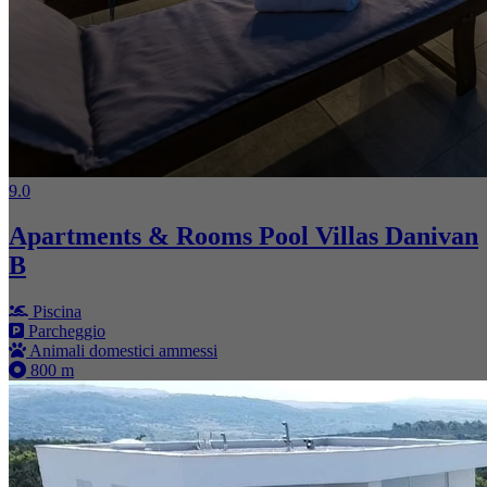
9.0
Apartments & Rooms Pool Villas Danivan
B
Piscina
Parcheggio
Animali domestici ammessi
800 m