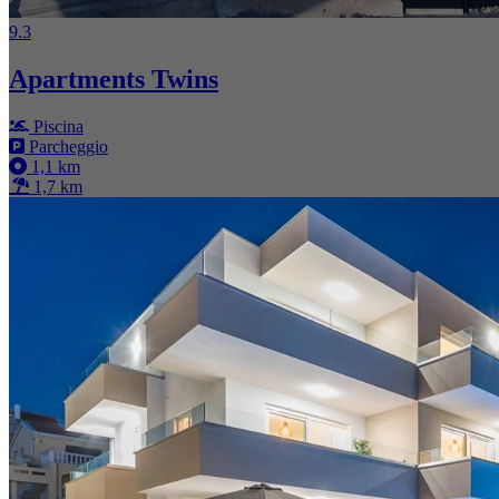
9.3
Apartments Twins
Piscina
Parcheggio
1,1 km
1,7 km