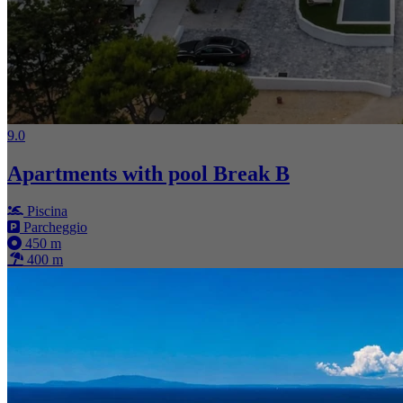
9.0
Apartments with pool Break B
Piscina
Parcheggio
450 m
400 m