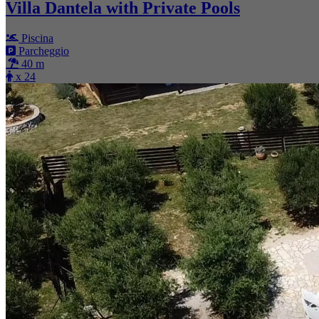
Villa Dantela with Private Pools
Piscina
Parcheggio
40 m
x 24