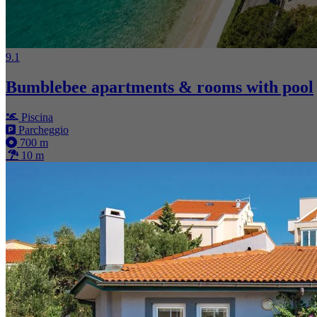
9.1
Bumblebee apartments & rooms with pool
Piscina
Parcheggio
700 m
10 m