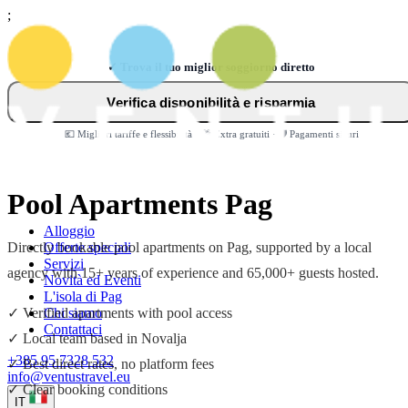
;
✓ Trova il tuo miglior soggiorno diretto
Verifica disponibilità e risparmia
💶 Migliori tariffe e flessibilità · 🎁 Extra gratuiti · 🛡️ Pagamenti sicuri
Pool Apartments Pag
Alloggio
Directly bookable pool apartments on Pag, supported by a local
Offerte speciali
Servizi
agency with 15+ years of experience and 65,000+ guests hosted.
Novità ed Eventi
L'isola di Pag
✓ Verified apartments with pool access
Chi siamo
Contattaci
✓ Local team based in Novalja
+385 95 7328 532
✓ Best direct rates, no platform fees
info@ventustravel.eu
✓ Clear booking conditions
IT