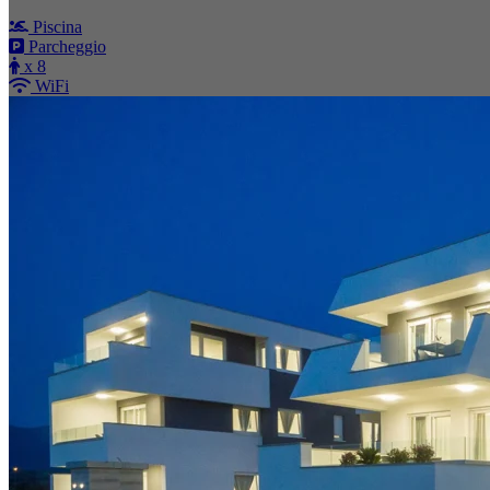
Piscina
Parcheggio
x 8
WiFi