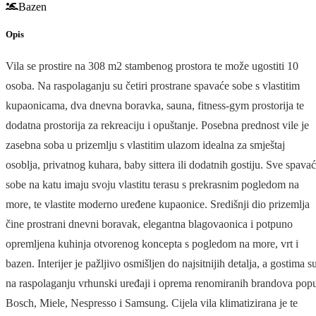
Bazen
Opis
Vila se prostire na 308 m2 stambenog prostora te može ugostiti 10
osoba. Na raspolaganju su četiri prostrane spavaće sobe s vlastitim
kupaonicama, dva dnevna boravka, sauna, fitness-gym prostorija te
dodatna prostorija za rekreaciju i opuštanje. Posebna prednost vile je
zasebna soba u prizemlju s vlastitim ulazom idealna za smještaj
osoblja, privatnog kuhara, baby sittera ili dodatnih gostiju. Sve spava
sobe na katu imaju svoju vlastitu terasu s prekrasnim pogledom na
more, te vlastite moderno uređene kupaonice. Središnji dio prizemlja
čine prostrani dnevni boravak, elegantna blagovaonica i potpuno
opremljena kuhinja otvorenog koncepta s pogledom na more, vrt i
bazen. Interijer je pažljivo osmišljen do najsitnijih detalja, a gostima s
na raspolaganju vrhunski uređaji i oprema renomiranih brandova pop
Bosch, Miele, Nespresso i Samsung. Cijela vila klimatizirana je te