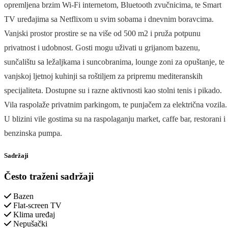
opremljena brzim Wi-Fi internetom, Bluetooth zvučnicima, te Smart
TV uređajima sa Netflixom u svim sobama i dnevnim boravcima.
Vanjski prostor prostire se na više od 500 m2 i pruža potpunu
privatnost i udobnost. Gosti mogu uživati u grijanom bazenu,
sunčalištu sa ležaljkama i suncobranima, lounge zoni za opuštanje, te
vanjskoj ljetnoj kuhinji sa roštiljem za pripremu mediteranskih
specijaliteta. Dostupne su i razne aktivnosti kao stolni tenis i pikado.
Vila raspolaže privatnim parkingom, te punjačem za električna vozila.
U blizini vile gostima su na raspolaganju market, caffe bar, restorani i
benzinska pumpa.
Sadržaji
Često traženi sadržaji
Bazen
Flat-screen TV
Klima uređaj
Nepušački