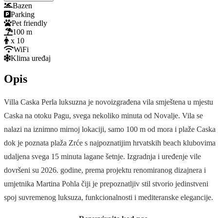
Bazen
Parking
Pet friendly
100 m
x 10
WiFi
Klima uređaj
Opis
Villa Caska Perla luksuzna je novoizgrađena vila smještena u mjestu
Caska na otoku Pagu, svega nekoliko minuta od Novalje. Vila se
nalazi na iznimno mirnoj lokaciji, samo 100 m od mora i plaže Caska 
dok je poznata plaža Zrće s najpoznatijim hrvatskih beach klubovima
udaljena svega 15 minuta lagane šetnje. Izgradnja i uređenje vile
dovršeni su 2026. godine, prema projektu renomiranog dizajnera i
umjetnika Martina Pohla čiji je prepoznatljiv stil stvorio jedinstveni
spoj suvremenog luksuza, funkcionalnosti i mediteranske elegancije.