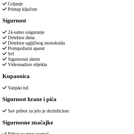
Grijanje
Pristup ključem
Sigurnost
24-satno osiguranje
Detektor dima
Detektor ugljičnog monoksida
Protupožarni aparat
Sef
Sigurnosni alarm
Videonadzor objekta
Kupaonica
Vanjski tuš
Sigurnost hrane i pića
Sav pribor za jelo je dezinficiran
Sigurnosne značajke
Pribor za prvu pomoć