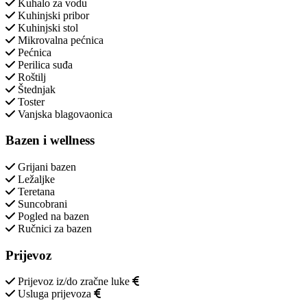
Kuhalo za vodu
Kuhinjski pribor
Kuhinjski stol
Mikrovalna pećnica
Pećnica
Perilica suđa
Roštilj
Štednjak
Toster
Vanjska blagovaonica
Bazen i wellness
Grijani bazen
Ležaljke
Teretana
Suncobrani
Pogled na bazen
Ručnici za bazen
Prijevoz
Prijevoz iz/do zračne luke
Usluga prijevoza