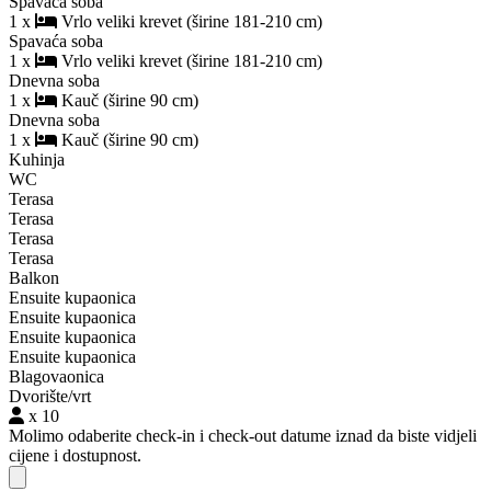
Spavaća soba
1 x
Vrlo veliki krevet (širine 181-210 cm)
Spavaća soba
1 x
Vrlo veliki krevet (širine 181-210 cm)
Dnevna soba
1 x
Kauč (širine 90 cm)
Dnevna soba
1 x
Kauč (širine 90 cm)
Kuhinja
WC
Terasa
Terasa
Terasa
Terasa
Balkon
Ensuite kupaonica
Ensuite kupaonica
Ensuite kupaonica
Ensuite kupaonica
Blagovaonica
Dvorište/vrt
x 10
Molimo odaberite check-in i check-out datume iznad da biste vidjeli
cijene i dostupnost.