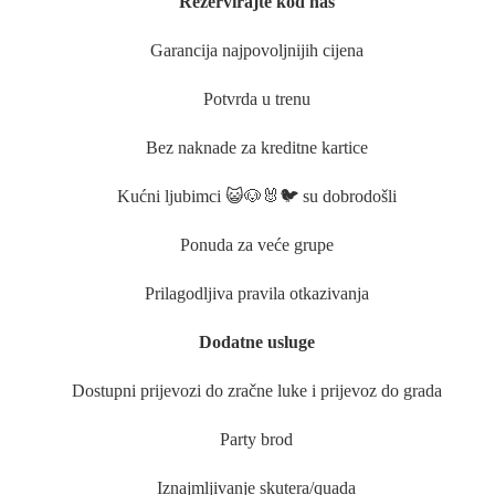
Rezervirajte kod nas
Garancija najpovoljnijih cijena
Potvrda u trenu
Bez naknade za kreditne kartice
Kućni ljubimci 😺🐶🐰🐦 su dobrodošli
Ponuda za veće grupe
Prilagodljiva pravila otkazivanja
Dodatne usluge
Dostupni prijevozi do zračne luke i prijevoz do grada
Party brod
Iznajmljivanje skutera/quada