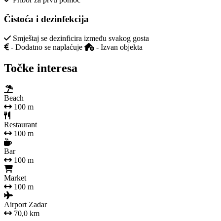
Čistoća i dezinfekcija
Smještaj se dezinficira između svakog gosta
- Dodatno se naplaćuje
- Izvan objekta
Točke interesa
Beach
100 m
Restaurant
100 m
Bar
100 m
Market
100 m
Airport Zadar
70,0 km