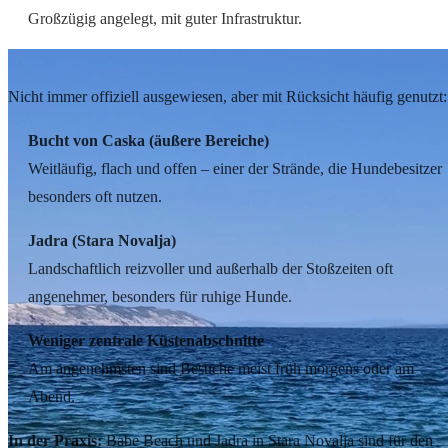
Großzügig angelegt, mit guter Infrastruktur.
Weitere Strände, die Hundebesitzer nutzen
Nicht immer offiziell ausgewiesen, aber mit Rücksicht häufig genutzt:
Bucht von Caska (äußere Bereiche)
Weitläufig, flach und offen – einer der Strände, die Hundebesitzer
besonders oft nutzen.
Jadra (Stara Novalja)
Landschaftlich reizvoller und außerhalb der Stoßzeiten oft
angenehmer, besonders für ruhige Hunde.
Weniger zentrale Küstenabschnitte
Am angenehmsten sind Besuche meist früh morgens oder am
Abend.
In der Praxis:
Babe Beach und Jadra in Stara Novalja sind für den