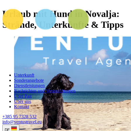
Urlaub mit Hund in Novalja:
Strände, Unterkünfte & Tipps
Unterkunft
Sonderangebote
Dienstleistungen
Nachrichten und Veranstaltungen
Über Pag
Über uns
Kontakt
+385 95 7328 532
info@ventustravel.eu
DE