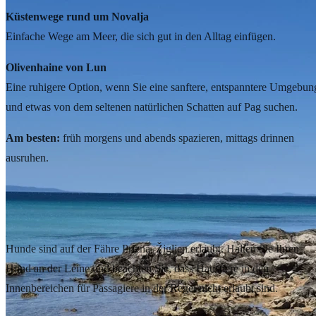
Küstenwege rund um Novalja
Einfache Wege am Meer, die sich gut in den Alltag einfügen.
Olivenhaine von Lun
Eine ruhigere Option, wenn Sie eine sanftere, entspanntere Umgebun
und etwas von dem seltenen natürlichen Schatten auf Pag suchen.
Am besten:
früh morgens und abends spazieren, mittags drinnen
ausruhen.
Praktische Tipps für die Reise nach Novalja mit Hund
Anreise nach Pag
Hunde sind auf der Fähre Prizna–Žigljen erlaubt. Halten Sie Ihren
Hund an der Leine und beachten Sie, dass Haustiere in den
Innenbereichen für Passagiere in der Regel nicht erlaubt sind.