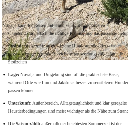
Kurz zusammengefasst: So planen Sie einen Urlaub mit Hund in
Novalja
Novalja kann für Reisen mit Hund sehr gut funktionieren –
entscheidend sind jedoch die richtige Planung und das passende Setup
Strände:
nutzen Sie ausgewiesene Hundestrände oder – wo es
passt – weniger zentrale Bereiche verantwortungsvoll außerhalb d
Stoßzeiten
Lage:
Novalja und Umgebung sind oft die praktischste Basis,
während Orte wie Lun und Jakišnica besser zu sensibleren Hunde
passen können
Unterkunft:
Außenbereich, Alltagstauglichkeit und klar geregelte
Haustierbedingungen sind meist wichtiger als die Nähe zum Stran
Die Saison zählt:
außerhalb der belebtesten Sommerzeit ist der