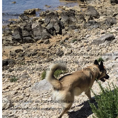
Tierärztliche Versorgung
In Novalja gibt es die Tierarztpraxis Vidušin – mit eingeschränkten
Öffnungszeiten, aber auf Abruf erreichbar. Wenn nötig, planen Sie
besser im Voraus.
Hitze und Gelände
Pag ist wunderschön, kann aber auch anspruchsvoll sein. Nehmen Si
immer Wasser und Schattenmöglichkeiten mit, vermeiden Sie
Spaziergänge zur Mittagszeit und achten Sie auf heiße Steine und
scharfes Gelände.
Wohin man besser nicht geht
Der Strand Zrće ist ein Partystrand und wegen Lärm,
Menschenmengen und ungeeigneter Bedingungen nicht für Hunde
geeignet.