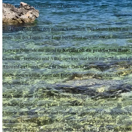
Alltag meist die verlässlichsten Optionen.
Wo man in Novalja mit Hund am besten übernachtet
Ihre Unterkunft prägt den ganzen Aufenthalt. Der Strand betrifft nur
einen Teil des Tages – die Lage beeinflusst alles andere.
Für viele Reisende mit Hund ist
Novalja oft die praktischste Basis
:
Geschäfte, Terrassen und Alltagsservices sind leicht erreichbar, und di
Auswahl an Unterkünften ist größer. Das ist besonders außerhalb der
Hochsaison wichtig, wenn der Tagesablauf meist einfacher und
entspannter ist.
Man sollte aber realistisch bleiben:
Novalja ist im Sommer ein
lebhaftes Reiseziel, und in der Hauptsaison kann die weitere
Umgebung aktiver, voller und lauter sein, als manche Hundebesitzer
erwarten. Deshalb hängt die beste Lage nicht nur vom Strand ab,
sondern auch vom Temperament Ihres Hundes und von der Reisezeit.