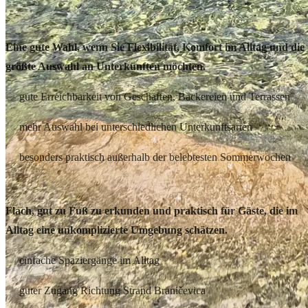
Novalja und Umgebung – am besten für den Alltag
Eine gute Wahl, wenn Sie Flexibilität, Komfort im Alltag und die
größte Auswahl an Unterkünften möchten.
gute Erreichbarkeit von Geschäften, Bäckereien und Terrassen
mehr Auswahl bei unterschiedlichen Unterkunftsarten
besonders praktisch außerhalb der belebtesten Sommerwochen
Gajac – am besten für einen einfachen Tagesablauf
Flach, gut zu Fuß zu erkunden und praktisch für Gäste, die im
Alltag eine unkomplizierte Umgebung schätzen.
einfache Spaziergänge im Alltag
guter Zugang Richtung Strand Braničevica