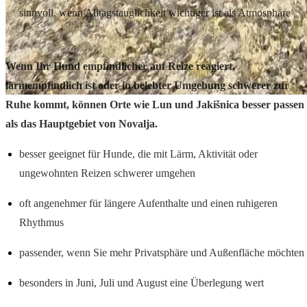
sinnvoll, wenn Alltagstauglichkeit wichtiger ist als Atmosphäre
Lun und Jakišnica – besser für sensiblere Hunde
Wenn Ihr Hund empfindlicher auf Reize reagiert,
lärmempfindlich ist oder in belebter Umgebung schwerer zur
Ruhe kommt, können Orte wie Lun und Jakišnica besser passen
als das Hauptgebiet von Novalja.
besser geeignet für Hunde, die mit Lärm, Aktivität oder
ungewohnten Reizen schwerer umgehen
oft angenehmer für längere Aufenthalte und einen ruhigeren
Rhythmus
passender, wenn Sie mehr Privatsphäre und Außenfläche möchten
besonders in Juni, Juli und August eine Überlegung wert