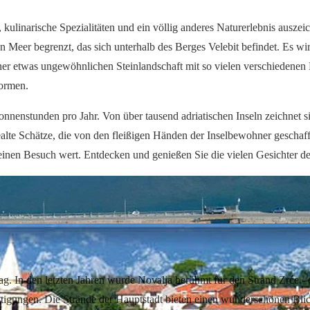
, kulinarische Spezialitäten und ein völlig anderes Naturerlebnis auszei
n Meer begrenzt, das sich unterhalb des Berges Velebit befindet. Es wir
iner etwas ungewöhnlichen Steinlandschaft mit so vielen verschiedene
formen.
Sonnenstunden pro Jahr. Von über tausend adriatischen Inseln zeichnet 
ertealte Schätze, die von den fleißigen Händen der Inselbewohner gescha
 einen Besuch wert. Entdecken und genießen Sie die vielen Gesichter de
 Pag. In den letzten Jahren wurde Novalja berühmt für den Strand Zrće - 
chtigungen. Die Strände der Hauptstadt bieten einen wunderschönen Blic