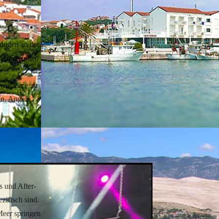
tungen an der
bs bieten den
r
 was Zrće zu
ln, Angeln
s und After-
zifisch sind.
Meer springen