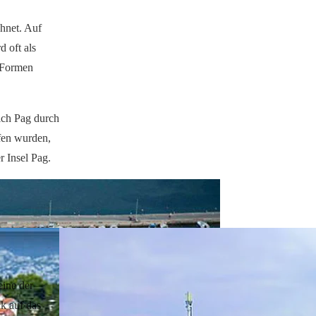
chnet. Auf
d oft als
n Formen
sich Pag durch
ffen wurden,
r Insel Pag.
eine der
k auf das