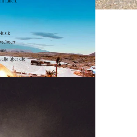
t fallen.
 Musik
tygänger
eine
alja über die