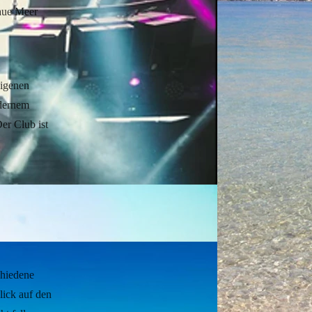
laue Meer
eigenen
odernem
er Club ist
chiedene
ick auf den