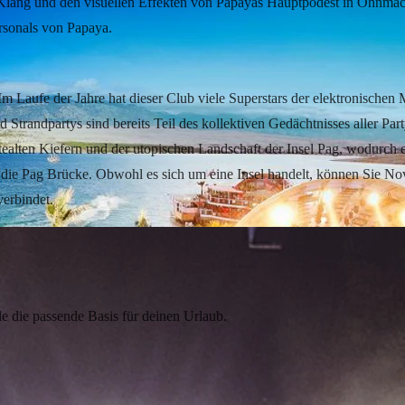
n Klang und den visuellen Effekten von Papayas Hauptpodest in Ohnmach
rsonals von Papaya.
. Im Laufe der Jahre hat dieser Club viele Superstars der elektronischen
d Strandpartys sind bereits Teil des kollektiven Gedächtnisses aller Par
ealten Kiefern und der utopischen Landschaft der Insel Pag, wodurch 
r die Pag Brücke. Obwohl es sich um eine Insel handelt, können Sie Nov
verbindet.
 der Insel Pag
e die passende Basis für deinen Urlaub.