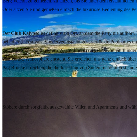
Berg Velebit zu genießen, zu tanzen, bis Sie unter dem erstaunliche
Oder sitzen Sie und genießen einfach die luxuriöse Bedienung des Pe
Kalypso Club
Der
Club Kalypso
ist definitiv ein Ort, an dem die Party nie aufhört
beherbergt. Festivals, Sonderveranstaltungen, verrückte Poolpartys un
geworden. Es liegt direkt am Wasser und ist umgeben von jahrhundert
einzigartige Atmosphäre entsteht. Sie erreichen uns ganz einfach übe
Pag Brücke erreichen, die die Insel Pag von Süden mit dem Festland 
Villen & Apartments entdecken
Finde deine Unterkunft in Novalja und auf
Stöbere durch sorgfältig ausgewählte Villen und Apartments und wähl
Jetzt buchen
© 2026 Ventus Travel Agency
Cookie-Einstellungen