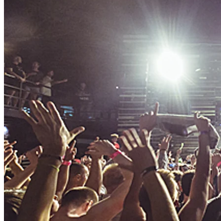
Datenschutz
Allgemeine Geschäftsbedingungen
Top Ventus d.o.o.
Petra Svačića 21, 10000 Zagreb, Kroatien
W-IdNr: 85356794956
Telefon: +385 95 7328 532
Email: info@ventustravel.eu
Powered by
Nokumo
.