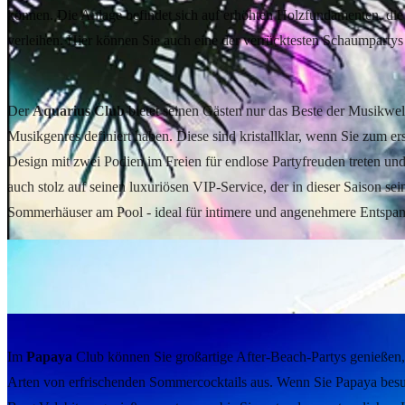
können. Die Anlage befindet sich auf erhöhten Holzfundamenten, die 
verleihen. Hier können Sie auch eine der verrücktesten Schaumpartys 
Der Aquarius Club
Der
Aquarius Club
bietet seinen Gästen nur das Beste der Musikwel
Musikgenres definiert haben. Diese sind kristallklar, wenn Sie zum 
Design mit zwei Podien im Freien für endlose Partyfreuden treten und
auch stolz auf seinen luxuriösen VIP-Service, der in dieser Saison s
Sommerhäuser am Pool - ideal für intimere und angenehmere Entspan
In der Nähe von Stränden und Zrće wohne
Unterkunft ansehen
Klub Papaya
Im
Papaya
Club können Sie großartige After-Beach-Partys genießen,
Arten von erfrischenden Sommercocktails aus. Wenn Sie Papaya besu