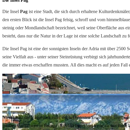
Die Insel Pag
Die Insel
Pag
ist eine Stadt, die sich durch erhaltene Kulturdenkmäler
den ersten Blick ist die Insel Pag felsig, schroff und vom himmelblaue
steinig oder Mondlandschaft bezeichnet, weil seine Oberfläche aus e
besteht, dass nur die Natur in der Lage ist eine solche Landschaft zu 
Die Insel Pag ist eine der sonnigsten Inseln der Adria mit über 2500 
seine Vielfalt aus - unter seiner Steinrüstung verbirgt sich jahrhund
die immer etwas erschaffen mussten. All dies macht es auf jeden Fall
Plane deine Pag-Reise
Verfügbarkeit prüfen
Über Novalja
Novalja
ist die Hauptstadt einer der beliebtesten kroatischen Inseln,
größten Partyzonen in Europa. Novalja bietet viel mehr als nur Besi