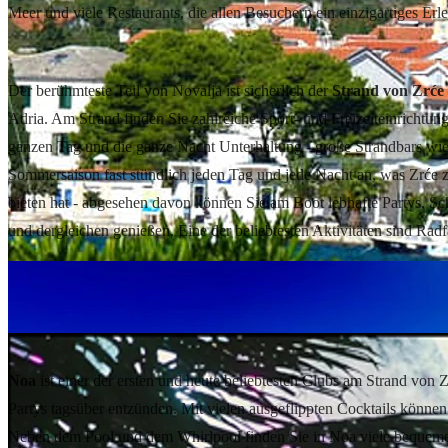
Meer und viele Restaurants, die allen Besuchern ein einzigartiges Erle
Über den Strand von Zrće
Der berühmteste Teil von Novalja ist sicherlich der
Strand von Zrće
Adria. Am Strand finden Sie zahlreiche Sport- und Freizeiteinrichtun
ganzen Tag und die ganze Nacht Unterhaltung - große Strandbars wi
Sommersaison fast stündlich jeden Tag und jede Nacht an, was Zrće z
bieten hat - abgesehen davon können Sie am Boot lebhafte Partys, S
und dergleichen genießen. Eine der beliebtesten Aktivitäten sind Ra
Unterkünfte auf Pag entdecken
Der Beach Club Noa
Noa
ist einer der ersten und heute beliebtesten Clubs am Strand von 
Partys tagsüber entzünden. Mit vielen ausgeflippten Cocktails können 
Neben dem Pool und dem Whirlpool finden Sie in Noa viele bequeme 