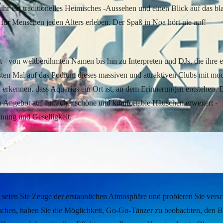
ihr ein traditionelles Heimisches -Aussehen und einen Blick auf das b
für Menschen jeden Alters erleben. Der Spaß in Noa hört nie auf!
t - von weltberühmten Namen bis hin zu Interpreten und DJs, die ihre 
ersten Mal auf das Podium dieses massiven und attraktiven Clubs mit m
 erkennen, dass Aquarius ein Ort ist, an dem Erinnerungen entstehen. D
ein Angebot auf einfache, schöne und komfortable Häuschen erweitert -
nung und Geselligkeit.
n
 seien Sie Zeuge der erstaunlichen Atmosphäre und probieren Sie vers
chen, haben Sie die Möglichkeit, Go-Go-Tänzer zu beobachten, den Bl