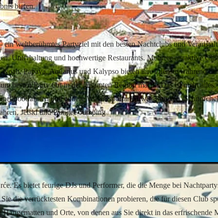
bnis bieten.
- ein weltberühmtes Partyziel mit den besten Nachtclubs und Veranstal
gen, Unterhaltung und hochwertige Restaurants. Mehrere attraktive Clu
e Noah, Papaya, Aquarius und Kalypso bieten ihre Dienste während de
um besten Party Ort in der gesamten Region macht. Das ist nicht alles,
chnellbootfahrten und andere Wassersportarten wie Tauchen, Schnorche
dfahren, Jetski und Bungee-Jumping
Zrće. Es bietet feurige DJs und Performer, die die Menge bei Nachtparty
Sie die verrücktesten Kombinationen probieren, die für diesen Club spe
Hängematten und Orte, von denen aus Sie direkt in das erfrischende 