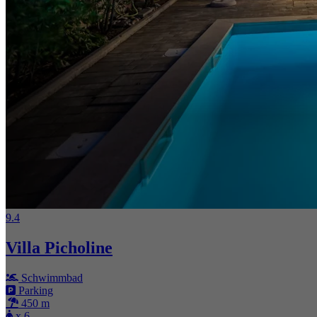
9.4
Villa Picholine
Schwimmbad
Parking
450 m
x 6