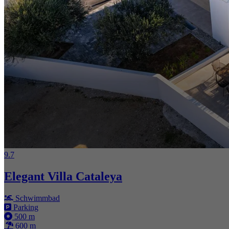
9.7
Elegant Villa Cataleya
Schwimmbad
Parking
500 m
600 m