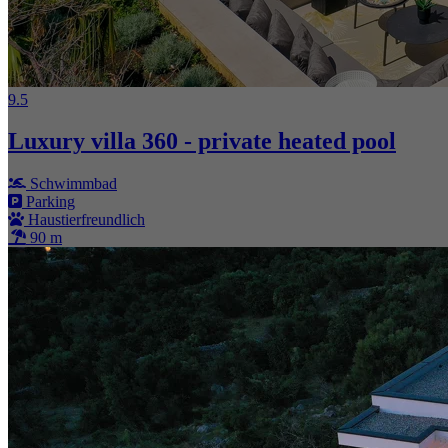
9.5
Luxury villa 360 - private heated pool
Schwimmbad
Parking
Haustierfreundlich
90 m