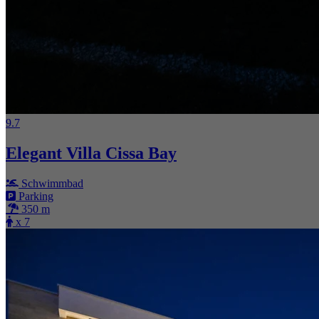
9.7
Elegant Villa Cissa Bay
Schwimmbad
Parking
350 m
x 7