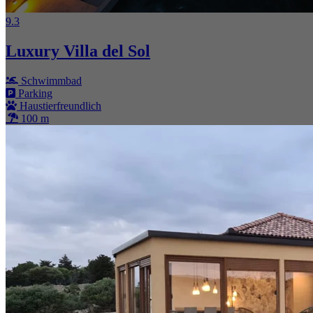
9.3
Luxury Villa del Sol
Schwimmbad
Parking
Haustierfreundlich
100 m