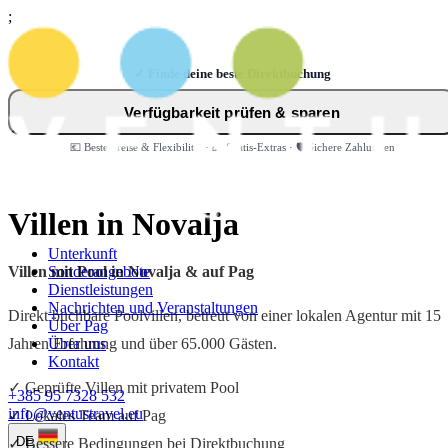
;
✓ Finde deine beste Direktbuchung
Verfügbarkeit prüfen & sparen
💶 Beste Preise & Flexibilität · 🎁 Gratis-Extras · 🛡️ Sichere Zahlungen
Villen in Novalja
Unterkunft
Villen mit Pool in Novalja & auf Pag
Sonderangebote
Dienstleistungen
Nachrichten und Veranstaltungen
Direkt buchbare Poolvillen, betreut von einer lokalen Agentur mit 15
Über Pag
Jahren Erfahrung und über 65.000 Gästen.
Über uns
Kontakt
✓ Geprüfte Villen mit privatem Pool
+385 95 7328 532
info@ventustravel.eu
✓ Lokales Team auf Pag
DE
✓ Bessere Bedingungen bei Direktbuchung