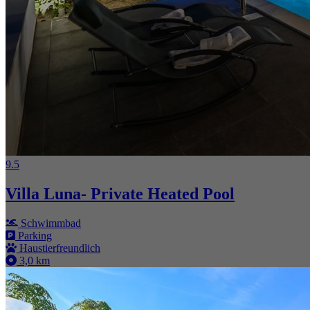
9.5
Villa Luna- Private Heated Pool
Schwimmbad
Parking
Haustierfreundlich
3,0 km