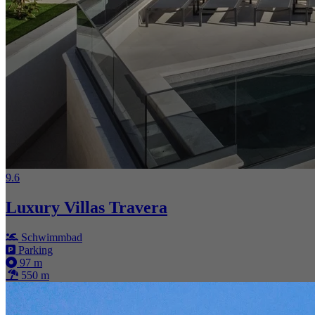
9.6
Luxury Villas Travera
Schwimmbad
Parking
97 m
550 m