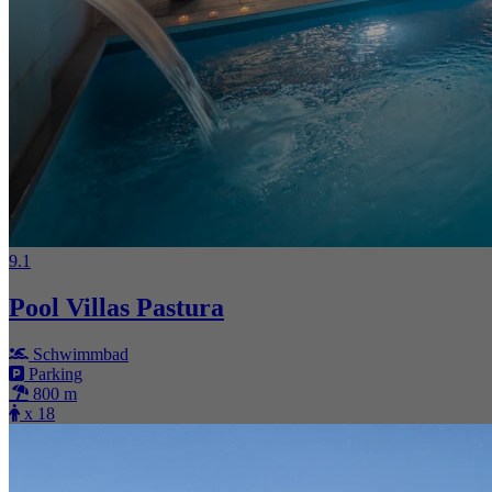
9.1
Pool Villas Pastura
Schwimmbad
Parking
800 m
x 18