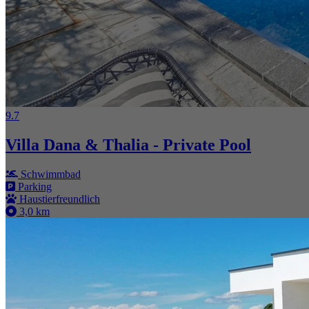
9.7
Villa Dana & Thalia - Private Pool
Schwimmbad
Parking
Haustierfreundlich
3,0 km