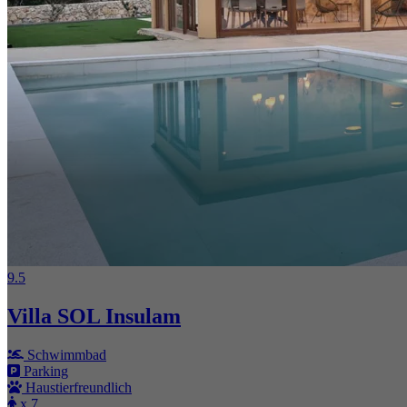
9.5
Villa SOL Insulam
Schwimmbad
Parking
Haustierfreundlich
x 7