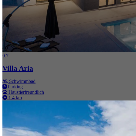
9.7
Villa Aria
Schwimmbad
Parking
Haustierfreundlich
1,4 km